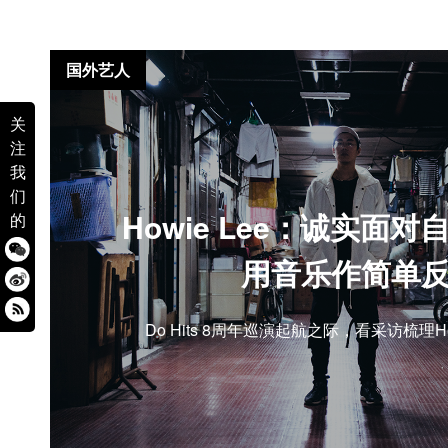
国外艺人
关
注
我
们
Howie Lee：诚实面
的
用音乐作简单
Do Hits 8周年巡演起航之际，看采访梳理