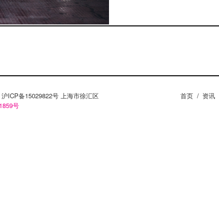
ZY。沪ICP备15029822号 上海市徐汇区
首页
/
资讯
1859号