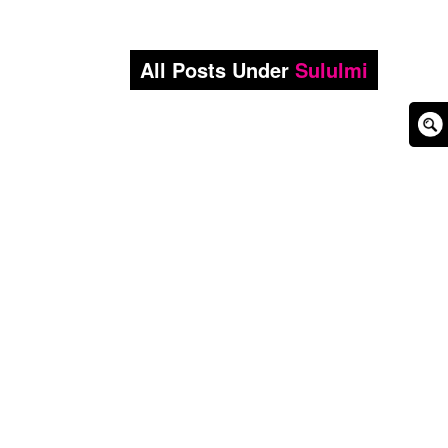
All Posts Under
Sululmi
Sear
Box