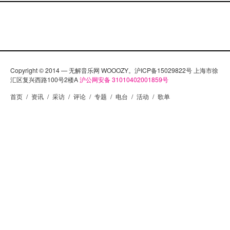
Copyright © 2014 — 无解音乐网 WOOOZY。沪ICP备15029822号 上海市徐
汇区复兴西路100号2楼A
沪公网安备 31010402001859号
首页
/
资讯
/
采访
/
评论
/
专题
/
电台
/
活动
/
歌单