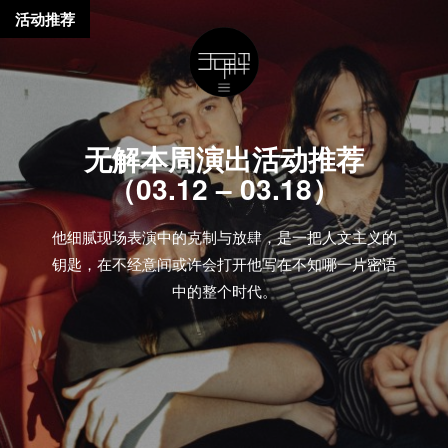
活动推荐
无解本周演出活动推荐
（03.12 – 03.18）
他细腻现场表演中的克制与放肆，是一把人文主义的
钥匙，在不经意间或许会打开他写在不知哪一片密语
中的整个时代。