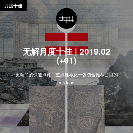
月度十佳
无解月度十佳 | 2019.02
(+01)
更精简的快速点评、重点推荐及一张包含推荐曲目的
mixtape