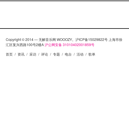
Copyright © 2014 — 无解音乐网 WOOOZY。沪ICP备15029822号 上海市徐
汇区复兴西路100号2楼A
沪公网安备 31010402001859号
首页
/
资讯
/
采访
/
评论
/
专题
/
电台
/
活动
/
歌单