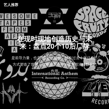
艺人推荐
在现时现地创造历史与未
来：盘点20个10后厂牌
是前导力量，也是“暗流”；这些厂牌在过去十年已自己
方式塑造了世界，也将在下个十年续发挥潜移默化的
作用