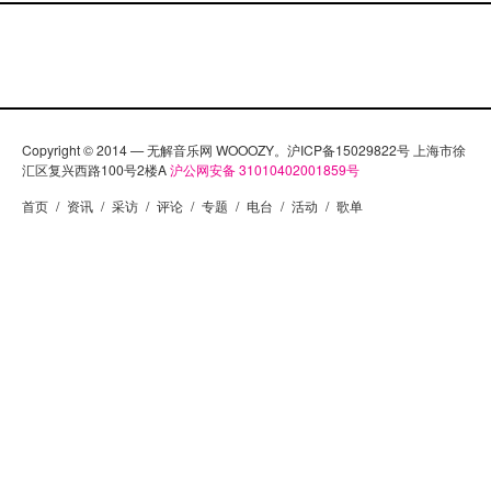
Copyright © 2014 — 无解音乐网 WOOOZY。沪ICP备15029822号 上海市徐
汇区复兴西路100号2楼A
沪公网安备 31010402001859号
首页
/
资讯
/
采访
/
评论
/
专题
/
电台
/
活动
/
歌单