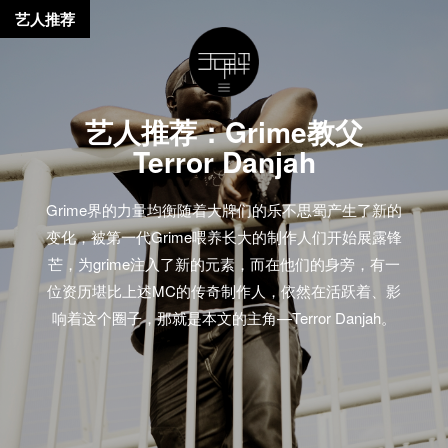
艺人推荐
艺人推荐：Grime教父
Terror Danjah
Grime界的力量均衡随着大牌们的乐不思蜀产生了新的
变化，被第一代Grime喂养长大的制作人们开始展露锋
芒，为grime注入了新的元素，而在他们的身旁，有一
位资历堪比上述MC的传奇制作人，依然在活跃着、影
响着这个圈子，那就是本文的主角—Terror Danjah。