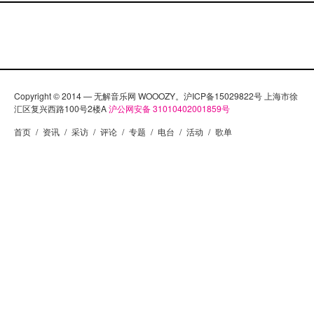
Copyright © 2014 — 无解音乐网 WOOOZY。沪ICP备15029822号 上海市徐
汇区复兴西路100号2楼A
沪公网安备 31010402001859号
首页
/
资讯
/
采访
/
评论
/
专题
/
电台
/
活动
/
歌单