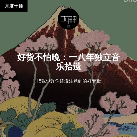
月度十佳
好货不怕晚：一八年独立音
乐拾遗
15张也许你还没注意到的好专辑