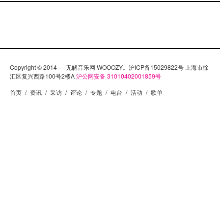
Copyright © 2014 — 无解音乐网 WOOOZY。沪ICP备15029822号 上海市徐
汇区复兴西路100号2楼A
沪公网安备 31010402001859号
首页
/
资讯
/
采访
/
评论
/
专题
/
电台
/
活动
/
歌单