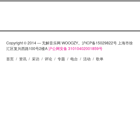
到他，也在前两周贴了对吹万成员们的一个专访。吹
万刚发行的首张正式专辑《白夜》在音乐圈内引起了
不少人的关注，连同厂牌的守望都忍不住在微博上为
他们叫好，虽然言论引起了一些争议。吹万乐队目前
正在和布鲁克林迷幻乐队Psychic Ills一起巡演，明天
Copyright © 2014 — 无解音乐网 WOOOZY。沪ICP备15029822号 上海市徐
就是上海站，嘉宾还有Duck Fight Goose，详情见这
汇区复兴西路100号2楼A
沪公网安备 31010402001859号
里。 The Beach Boys – ‘Til I Die 此歌合声带你冲上云
首页
/
资讯
/
采访
/
评论
/
专题
/
电台
/
活动
/
歌单
霄。 [audio:https://www.wooozy.cn/wp-
content/uploads/2011/Left%20Ear/21/The%20Beach%20Boy
%20Til%20I%20Die.mp3] Cold Sun – Rama 不令人厌
恶的60’s 花曲。 [audio:https://www.wooozy.cn/wp-
content/uploads/2011/Left%20Ear/21/Cold%20Sun%20-
%20Rama.mp3] Broadcast & The Focus Group – The
Be Colony…