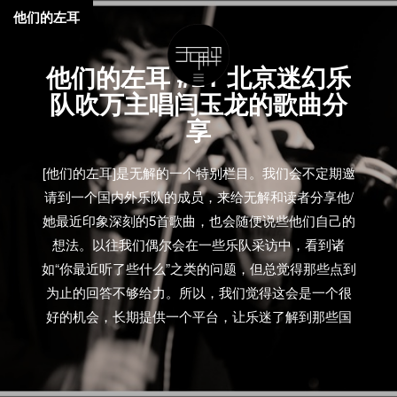
他们的左耳
他们的左耳 #21 北京迷幻乐
队吹万主唱闫玉龙的歌曲分
享
[他们的左耳]是无解的一个特别栏目。我们会不定期邀
请到一个国内外乐队的成员，来给无解和读者分享他/
她最近印象深刻的5首歌曲，也会随便说些他们自己的
想法。以往我们偶尔会在一些乐队采访中，看到诸
如“你最近听了些什么”之类的问题，但总觉得那些点到
为止的回答不够给力。所以，我们觉得这会是一个很
好的机会，长期提供一个平台，让乐迷了解到那些国
内乐队成员，平时在生活中的听歌状态。>>>过往分享
可以看这里 本期给我们推荐的是吹万乐队主唱闫玉
龙。我们曾在今年6月兵马司5周年上海站的回顾中提