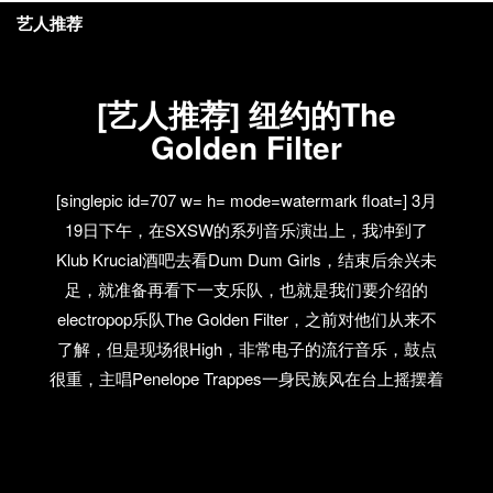
艺人推荐
[艺人推荐] 纽约的The
Golden Filter
[singlepic id=707 w= h= mode=watermark float=] 3月
19日下午，在SXSW的系列音乐演出上，我冲到了
Klub Krucial酒吧去看Dum Dum Girls，结束后余兴未
足，就准备再看下一支乐队，也就是我们要介绍的
electropop乐队The Golden Filter，之前对他们从来不
了解，但是现场很High，非常电子的流行音乐，鼓点
很重，主唱Penelope Trappes一身民族风在台上摇摆着
身体，刘海遮住了半个脸。当他们唱到新曲“Hide
Me”的时候，台下所有人都叫了起来！ 这支成立于纽
约的双人组，于2009年发行了首支单曲“Solid Gold”，