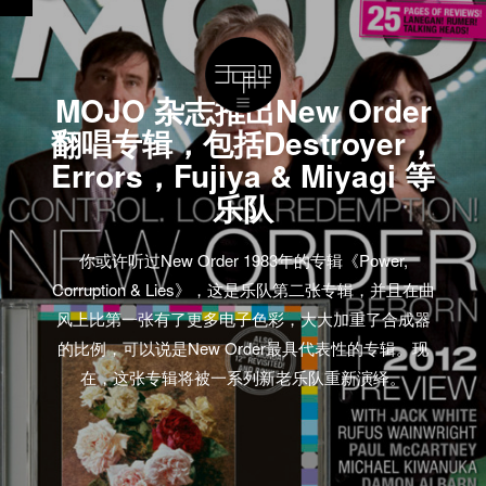
MOJO 杂志推出New Order
翻唱专辑，包括Destroyer，
Errors，Fujiya & Miyagi 等
乐队
你或许听过New Order 1983年的专辑《Power,
Corruption & Lies》，这是乐队第二张专辑，并且在曲
风上比第一张有了更多电子色彩，大大加重了合成器
的比例，可以说是New Order最具代表性的专辑。现
在，这张专辑将被一系列新老乐队重新演绎。