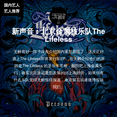
国内艺人
艺人推荐
新声音：北京金属核乐队The
Lifeless
无解有好一阵子没有介绍国内重型新团了，这次正好
遇上The Lifeless即将发行新EP。在无解介绍他们的原
因是The Lifeless 的音乐非常棒，颤抖吧上海金属头
们，确实北京这边重型发展的比上海好些，如果你有
什么乐队觉得无解值得报道，欢迎留言或者微博告诉
我们。