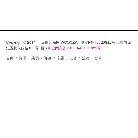
Copyright © 2014 — 无解音乐网 WOOOZY。沪ICP备15029822号 上海市徐
汇区复兴西路100号2楼A
沪公网安备 31010402001859号
首页
/
资讯
/
采访
/
评论
/
专题
/
电台
/
活动
/
歌单