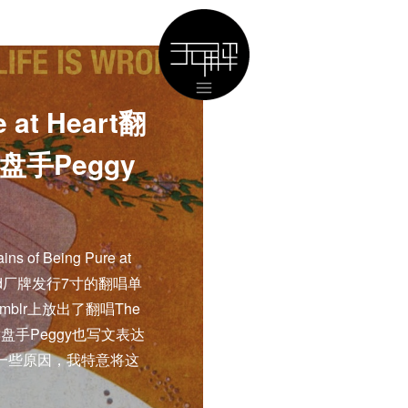
e at Heart翻
，键盘手Peggy
 Being Pure at
and厂牌发行7寸的翻唱单
天Tumblr上放出了翻唱The
时，键盘手Peggy也写文表达
。因为一些原因，我特意将这