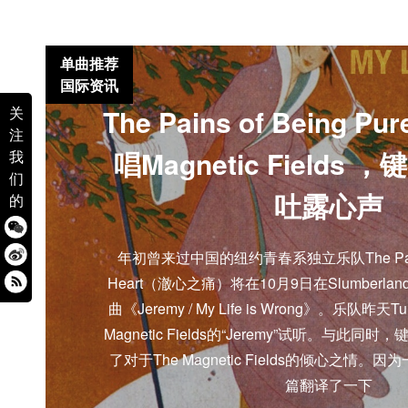
单曲推荐
国际资讯
The Pains of Being Pur
关
注
唱Magnetic Fields 
我
们
吐露心声
的
年初曾来过中国的纽约青春系独立乐队The Pains of
Heart（澈心之痛）将在10月9日在Slumberl
曲《Jeremy / My Life is Wrong》。乐队昨
Magnetic Fields的“Jeremy”试听。与此同
了对于The Magnetic Fields的倾心之情
篇翻译了一下