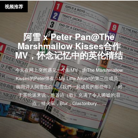
视频推荐
阿雪 x Peter Pan@The
Marshmallow Kisses合作
MV，怀念记忆中的英伦情结
今天在网上突然遇见一个新MV，由The Marshmallow
Kisses的Peter弹奏，My Little Airport的第三位成员、
御用诗人阿雪念白，《我們一起成長的那些年》。对
于英伦迷来说，整首诗（歌）充满了令人唏嘘的泪
点，猜火车，Blur，Glastonbury……