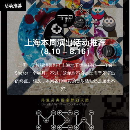
活动推荐
上海本周演出活动推荐
（8.10 – 8.16）
上周，无解挥泪暂别了上海地下舞曲指标——The
Shelter一个半月。不过，这绝对不会是上海音乐演出
的终点。相反，本周各种精彩的音乐活动还是层出不
穷。