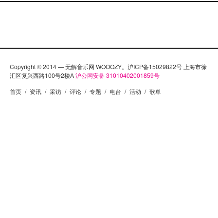
Copyright © 2014 — 无解音乐网 WOOOZY。沪ICP备15029822号 上海市徐
汇区复兴西路100号2楼A
沪公网安备 31010402001859号
首页
/
资讯
/
采访
/
评论
/
专题
/
电台
/
活动
/
歌单