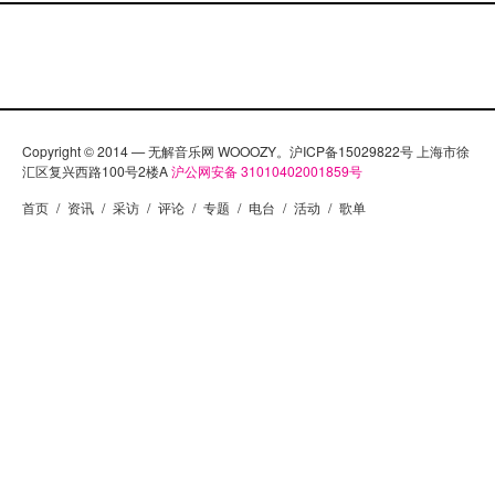
Copyright © 2014 — 无解音乐网 WOOOZY。沪ICP备15029822号 上海市徐
汇区复兴西路100号2楼A
沪公网安备 31010402001859号
首页
/
资讯
/
采访
/
评论
/
专题
/
电台
/
活动
/
歌单