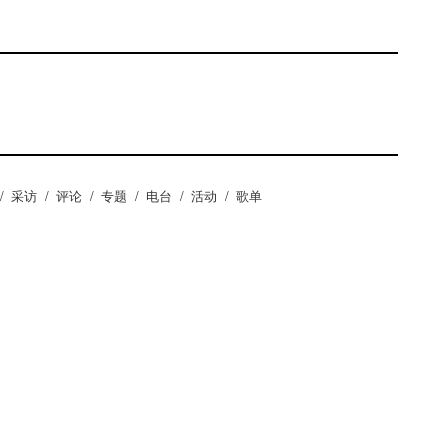
/
采访
/
评论
/
专题
/
电台
/
活动
/
歌单