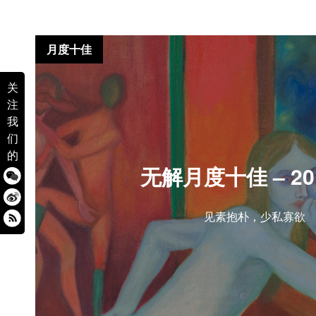
月度十佳
关
注
我
们
的
无解月度十佳 – 201
见素抱朴，少私寡欲