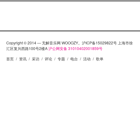
Copyright © 2014 — 无解音乐网 WOOOZY。沪ICP备15029822号 上海市徐
汇区复兴西路100号2楼A
沪公网安备 31010402001859号
首页
/
资讯
/
采访
/
评论
/
专题
/
电台
/
活动
/
歌单