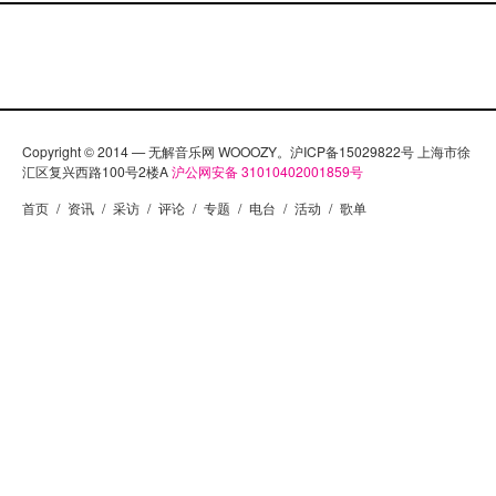
Copyright © 2014 — 无解音乐网 WOOOZY。沪ICP备15029822号 上海市徐
汇区复兴西路100号2楼A
沪公网安备 31010402001859号
首页
/
资讯
/
采访
/
评论
/
专题
/
电台
/
活动
/
歌单