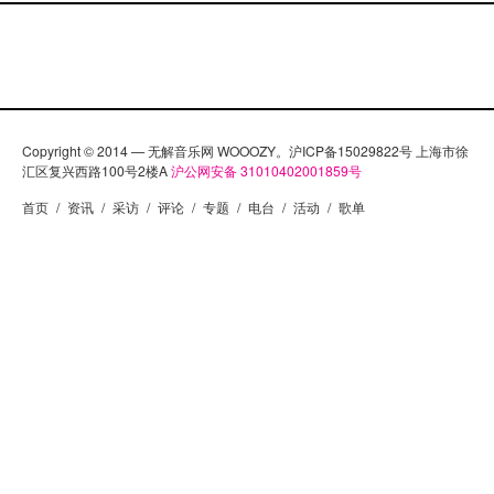
Copyright © 2014 — 无解音乐网 WOOOZY。沪ICP备15029822号 上海市徐
汇区复兴西路100号2楼A
沪公网安备 31010402001859号
首页
/
资讯
/
采访
/
评论
/
专题
/
电台
/
活动
/
歌单