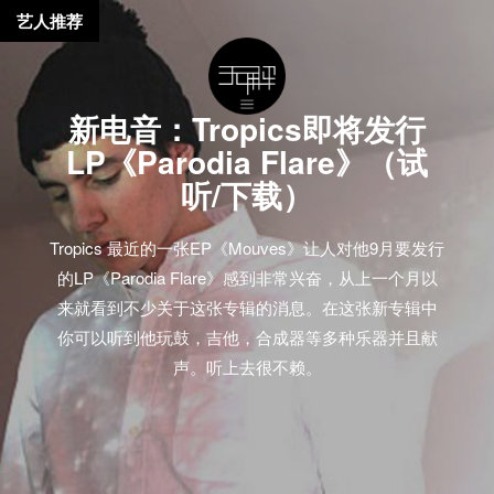
艺人推荐
新电音：Tropics即将发行
LP《Parodia Flare》（试
听/下载）
Tropics 最近的一张EP《Mouves》让人对他9月要发行
的LP《Parodia Flare》感到非常兴奋，从上一个月以
来就看到不少关于这张专辑的消息。在这张新专辑中
你可以听到他玩鼓，吉他，合成器等多种乐器并且献
声。听上去很不赖。