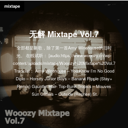
mixtape
无解 Mixtape Vol.7
全部都是新歌，除了第一首Amy Winehouse的旧时
光。 在线试听： [audio:https://www.wooozy.cn/wp-
content/uploads/mixtape/Wooozy%20Mixtape%20Vol.7.mp3]
Tracklist： Amy Winehouse – You Know I’m No Good
Diplo – Horsey Junior Boys – Banana Ripple (Stay+
Remix) Gauntlet Hair- Top-Bunk Tropics – Mouves
Sun Glitters – Outside (Reprise) St
Vincent- Surgeon…