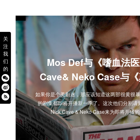
关
注
我
Mos Def与《嗜血法医
们
的
Cave& Neko Case
如果你是个美剧迷，那应该知道这两部很黄很
的剧集都即将开播新一季了。这次他们分别请到了音
Nick Cave & Neko Case来为即将