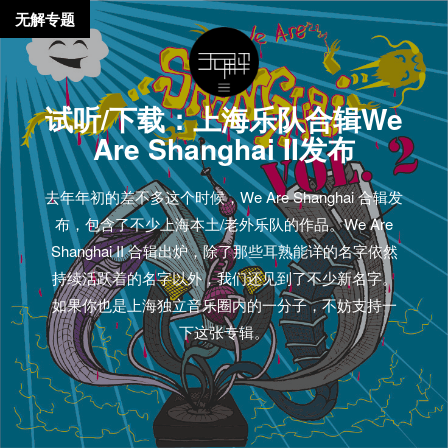
无解专题
试听/下载：上海乐队合辑We
Are Shanghai II发布
去年年初的差不多这个时候，We Are Shanghai 合辑发
布，包含了不少上海本土/老外乐队的作品。We Are
Shanghai II 合辑出炉，除了那些耳熟能详的名字依然
持续活跃着的名字以外，我们还见到了不少新名字。
如果你也是上海独立音乐圈内的一分子，不妨支持一
下这张专辑。