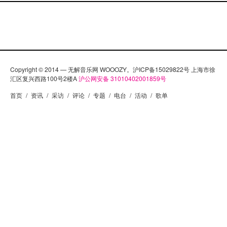
Copyright © 2014 — 无解音乐网 WOOOZY。沪ICP备15029822号 上海市徐
汇区复兴西路100号2楼A
沪公网安备 31010402001859号
首页
/
资讯
/
采访
/
评论
/
专题
/
电台
/
活动
/
歌单