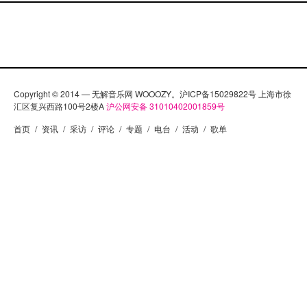
注，可以掌握并了解更多音乐的信息。再者，Twitter的
优点是它并不只属于传统新闻领域，而更是在全信息
的流动中。其实，对于音乐迷而言，Twitter的阻止只是
甚多网站之一，Youtube上不了，就阻止了我们收看最
新的MV，BlogSpot打不开，就无法关心更多关于音乐
Copyright © 2014 — 无解音乐网 WOOOZY。沪ICP备15029822号 上海市徐
的博客，等等……等等…… 作为音乐迷，我还是认为
汇区复兴西路100号2楼A
沪公网安备 31010402001859号
阻止Twitter是利大于弊，你说呢？
首页
/
资讯
/
采访
/
评论
/
专题
/
电台
/
活动
/
歌单