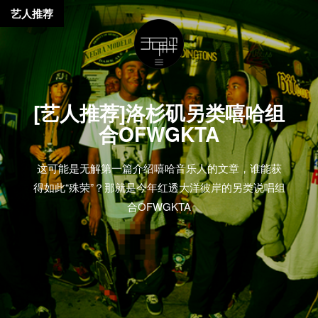
艺人推荐
[艺人推荐]洛杉矶另类嘻哈组
合OFWGKTA
这可能是无解第一篇介绍嘻哈音乐人的文章，谁能获
得如此“殊荣”？那就是今年红透大洋彼岸的另类说唱组
合OFWGKTA