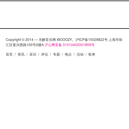
Copyright © 2014 — 无解音乐网 WOOOZY。沪ICP备15029822号 上海市徐
汇区复兴西路100号2楼A
沪公网安备 31010402001859号
首页
/
资讯
/
采访
/
评论
/
专题
/
电台
/
活动
/
歌单