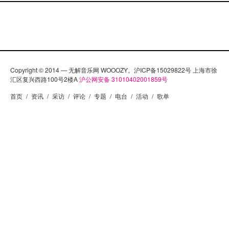
Copyright © 2014 — 无解音乐网 WOOOZY。沪ICP备15029822号 上海市徐
汇区复兴西路100号2楼A
沪公网安备 31010402001859号
首页
/
资讯
/
采访
/
评论
/
专题
/
电台
/
活动
/
歌单