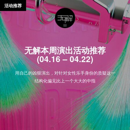
活动推荐
无解本周演出活动推荐
(04.16 – 04.22)
用自己的凶狠演出，对针对女性乐手身份的质疑这一
结构化偏见比上一个大大的中指