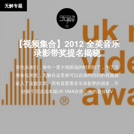
无解专题
【视频集合】2012 全英音乐
录影带奖提名揭晓
英伦乐迷们，每年一度大饱眼福的时刻到了，为了方
便各位浏览，无解在这里将可以在墙内找到的视频都
嵌入了这篇文章。所有喜爱看音乐录影带的朋友，不
妨留个言说说本届UK VMA在你心中的最佳MV