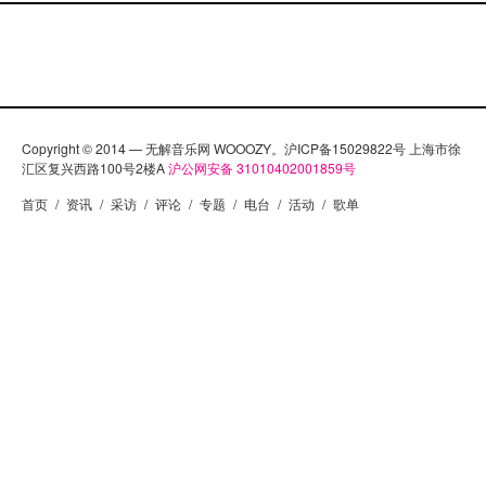
Copyright © 2014 — 无解音乐网 WOOOZY。沪ICP备15029822号 上海市徐
汇区复兴西路100号2楼A
沪公网安备 31010402001859号
首页
/
资讯
/
采访
/
评论
/
专题
/
电台
/
活动
/
歌单