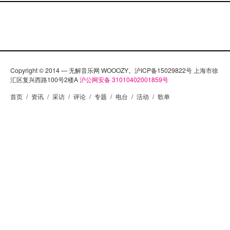
Copyright © 2014 — 无解音乐网 WOOOZY。沪ICP备15029822号 上海市徐
汇区复兴西路100号2楼A
沪公网安备 31010402001859号
首页
/
资讯
/
采访
/
评论
/
专题
/
电台
/
活动
/
歌单