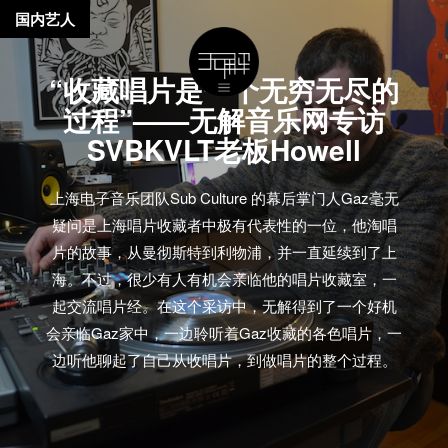
国内艺人
“收藏唱片是一个无穷无尽的
过程”——无解音乐网专访
SVBKVLT老板Howell
上海电子音乐团队Sub Culture 的幕后掌门人Gaz毫无
疑问是上海唱片收藏者中极有代表性的一位，他淘唱
片的故事，从曼彻斯特到利物浦，并一直延续到了上
海。不过，很少有人有机会亲临他的唱片收藏室，一
起交流唱片经。在这个采访中，无解得到了一个好机
会亲临Gaz家中，一边聆听着Gaz收藏的各色唱片，一
边听他聊起了自己从收唱片，到做唱片的整个过程。