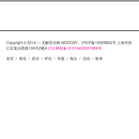
Copyright © 2014 — 无解音乐网 WOOOZY。沪ICP备15029822号 上海市徐
汇区复兴西路100号2楼A
沪公网安备 31010402001859号
首页
/
资讯
/
采访
/
评论
/
专题
/
电台
/
活动
/
歌单