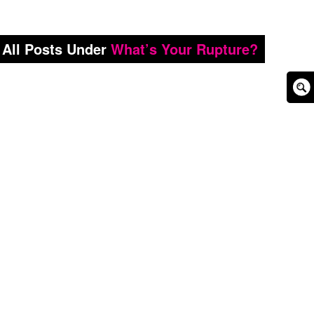
All Posts Under
What’s Your Rupture?
Sear
Box