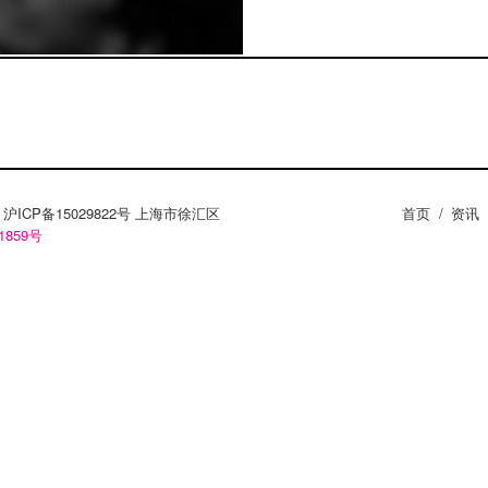
ZY。沪ICP备15029822号 上海市徐汇区
首页
/
资讯
1859号