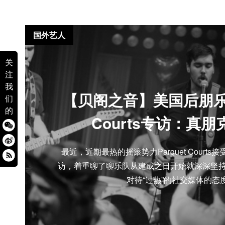
国外艺人
关
注
我
【贝阁之音】美国后朋乐队P
们
的
Courts专访：真朋
最近，近期最热的摇滚势力Parquet Courts接受了
访，着重聊了聊乐队从建成之日开始就深深坚持
对待“过热”的社交媒体的态