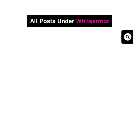
All Posts Under
Whitearmor
Sear
Box