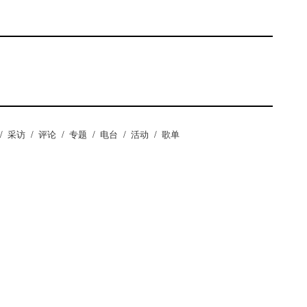
/
采访
/
评论
/
专题
/
电台
/
活动
/
歌单