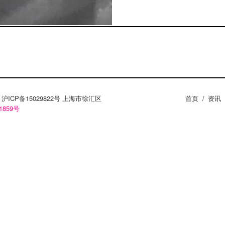
ZY。沪ICP备15029822号 上海市徐汇区
首页
/
资讯
1859号