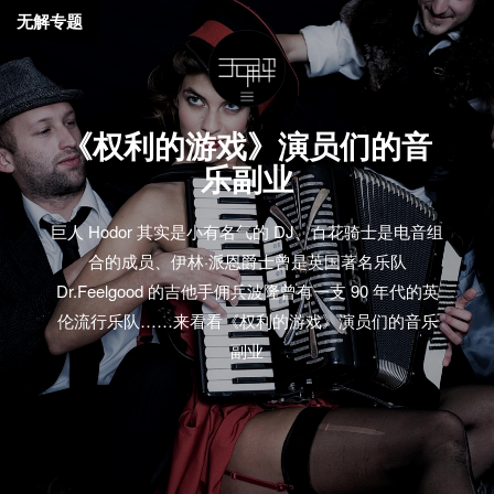
无解专题
《权利的游戏》演员们的音
乐副业
巨人 Hodor 其实是小有名气的 DJ、百花骑士是电音组
合的成员、伊林·派恩爵士曾是英国著名乐队
Dr.Feelgood 的吉他手佣兵波隆曾有一支 90 年代的英
伦流行乐队……来看看《权利的游戏》演员们的音乐
副业