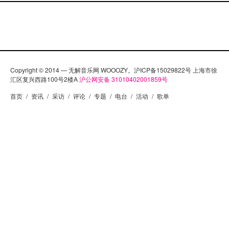
Copyright © 2014 — 无解音乐网 WOOOZY。沪ICP备15029822号 上海市徐
汇区复兴西路100号2楼A
沪公网安备 31010402001859号
首页
/
资讯
/
采访
/
评论
/
专题
/
电台
/
活动
/
歌单