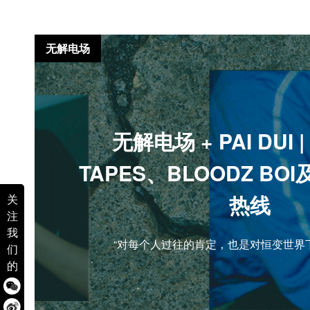
无解电场
无解电场 + PAI DUI 
TAPES、BLOODZ B
热线
关
注
我
“对每个人过往的肯定，也是对恒变世界
们
的