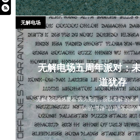
无解电场
无解电场五周年派对：
道犹存
无解坚定地热爱着“因为无穷，所以无解”的未
出的“弯路”“岔路”“不同的路