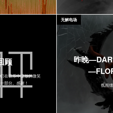
无解电场
昨晚—DARK
回顾
—FL
你们在音乐中绽放的微笑
的一部分。感谢！
氛围缥