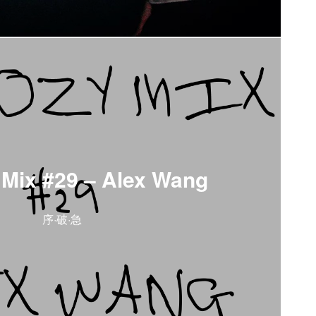
Mix #29 – Alex Wang
序·破·急