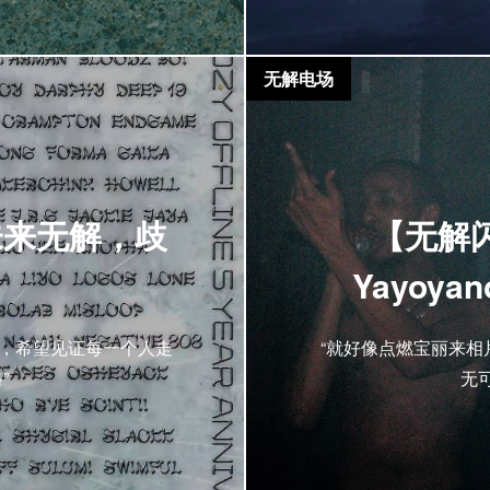
无解电场
未来无解，歧
【无解闪回
Yayoyan
来，希望见证每一个人走
“就好像点燃宝丽来
”
无