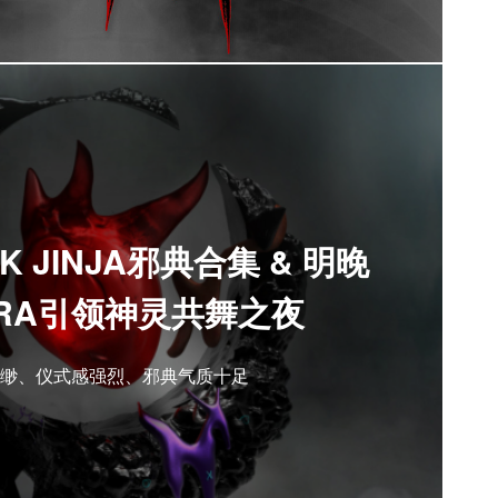
 JINJA邪典合集 & 明晚
ORA引领神灵共舞之夜
缈、仪式感强烈、邪典气质十足