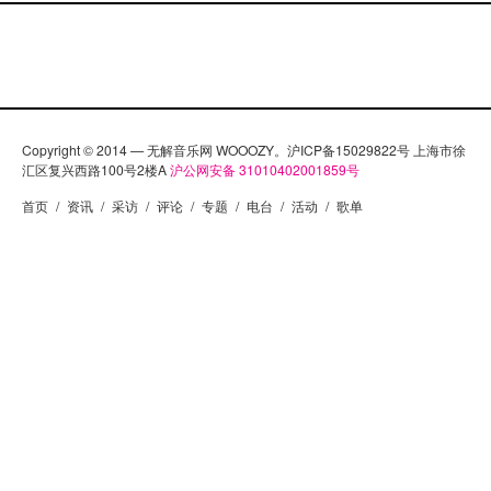
Copyright © 2014 — 无解音乐网 WOOOZY。沪ICP备15029822号 上海市徐
汇区复兴西路100号2楼A
沪公网安备 31010402001859号
首页
/
资讯
/
采访
/
评论
/
专题
/
电台
/
活动
/
歌单