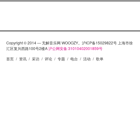
Copyright © 2014 — 无解音乐网 WOOOZY。沪ICP备15029822号 上海市徐
汇区复兴西路100号2楼A
沪公网安备 31010402001859号
首页
/
资讯
/
采访
/
评论
/
专题
/
电台
/
活动
/
歌单