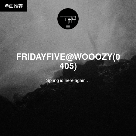
单曲推荐
FRIDAYFIVE@WOOOZY(0
405)
Spring is here again…