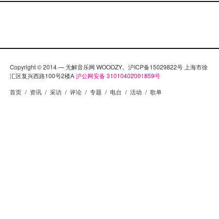
Copyright © 2014 — 无解音乐网 WOOOZY。沪ICP备15029822号 上海市徐
汇区复兴西路100号2楼A
沪公网安备 31010402001859号
首页
/
资讯
/
采访
/
评论
/
专题
/
电台
/
活动
/
歌单