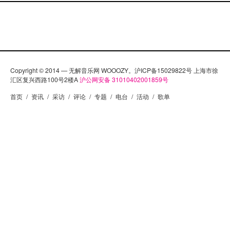
Copyright © 2014 — 无解音乐网 WOOOZY。沪ICP备15029822号 上海市徐
汇区复兴西路100号2楼A
沪公网安备 31010402001859号
首页
/
资讯
/
采访
/
评论
/
专题
/
电台
/
活动
/
歌单