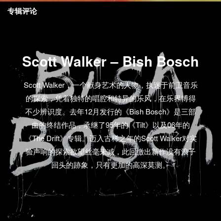
专辑评论
Scott Walker – Bish Bosch
Scott Walker，一个献身艺术的人物，执迷于前卫音乐
的探索，凭着独特的唱腔和特异的乐风，在乐界博得
不少辨识度。去年12月发行的《Bish Bosch》是三部
曲的终结作品，承继了95年的《Tilt》以及06年的
《The Drift》专辑。迈入古稀之年的Scott Walker对实
验声响的探索欲望丝毫未减，此回缴出新作没有浪子
回头的跡象，只有更加的高深莫测。