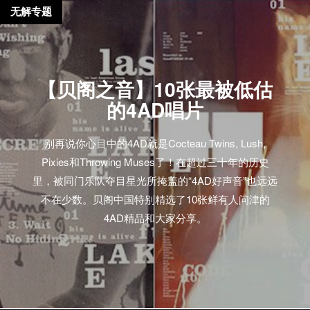
无解专题
【贝阁之音】10张最被低估
的4AD唱片
别再说你心目中的4AD就是Cocteau Twins, Lush,
Pixies和Throwing Muses了！在超过三十年的历史
里，被同门乐队夺目星光所掩盖的“4AD好声音”也远远
不在少数。贝阁中国特别精选了10张鲜有人问津的
4AD精品和大家分享。