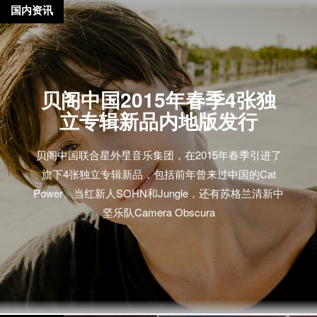
国内资讯
贝阁中国2015年春季4张独
立专辑新品内地版发行
贝阁中国联合星外星音乐集团，在2015年春季引进了
旗下4张独立专辑新品，包括前年曾来过中国的Cat
Power、当红新人SOHN和Jungle，还有苏格兰清新中
坚乐队Camera Obscura