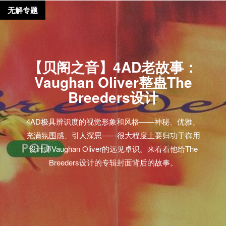
无解专题
【贝阁之音】4AD老故事：
Vaughan Oliver整蛊The
Breeders设计
4AD极具辨识度的视觉形象和风格——神秘、优雅、
充满氛围感、引人深思——很大程度上要归功于御用
设计师Vaughan Oliver的远见卓识。来看看他给The
Breeders设计的专辑封面背后的故事。