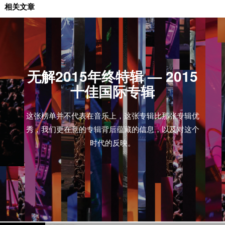
无解专题
相关文章
无解2015年终特辑 — 2015
十佳国际专辑
这张榜单并不代表在音乐上，这张专辑比那张专辑优
秀，我们更在意的专辑背后蕴藏的信息，以及对这个
时代的反映。