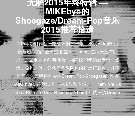
无解2015年终特辑 —
MIKEbye的
Shoegaze/Dream-Pop音乐
2015推荐拾遗
2015年是钉鞋音乐继续怀旧的一年，不仅Ride进行了
轰轰烈烈的的全球重组巡演，Lush也在秋天宣布回
归，并且令人不禁期待她们相隔快20年的新专辑。当
然，除此之外，许多新晋乐队也纷纷发行新作，并不
乏亮点。无解特别关注Dream Pop/Shoegaze的作者
MIKEbye，推荐以下一些乐队和专辑。 Them Are Us
Too / Remain (Dais Records, Album) 年内一流Dream
Pop/Ethereal作品由湾区Them Are Us Too首部
《Remain》代表，沾染上后朋克、哥德派与极地双
星，超过半数夜幕愿与它同行。 延展收听（排名没有
先后）： Beach House / Depression Cherry (Sub Pop,
Bella Union, Album) Beach House…