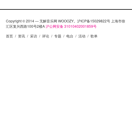
Copyright © 2014 — 无解音乐网 WOOOZY。沪ICP备15029822号 上海市徐
汇区复兴西路100号2楼A
沪公网安备 31010402001859号
首页
/
资讯
/
采访
/
评论
/
专题
/
电台
/
活动
/
歌单