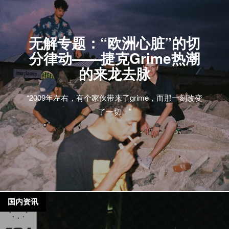
无解专题：“欧洲心脏”的切
分律动——捷克Grime热潮
的来龙去脉
“2009年左右，有个家伙带来了grime，而那一刻改变
了一切。”
国内资讯