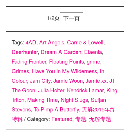
1/2页
下一页
Tags:
4AD
,
Art Angels
,
Carrie & Lowell
,
Deerhunter
,
Dream A Garden
,
Elaenia
,
Fading Frontier
,
Floating Points
,
grime
,
Grimes
,
Have You In My Wilderness
,
In
Colour
,
Jam City
,
Jamie Woon
,
Jamie xx
,
JT
The Goon
,
Julia Holter
,
Kendrick Lamar
,
King
Triton
,
Making Time
,
Night Slugs
,
Sufjan
Stevens
,
To Pimp A Butterfly
,
无解2015年终
特辑
/ Category:
Featured
,
专题
,
无解专题