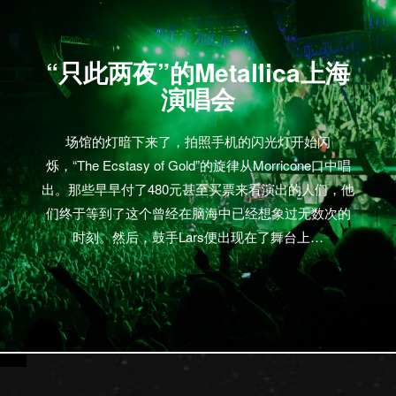
“只此两夜”的Metallica上海
演唱会
场馆的灯暗下来了，拍照手机的闪光灯开始闪
烁，“The Ecstasy of Gold”的旋律从Morricone口中唱
出。那些早早付了480元甚至买票来看演出的人们，他
们终于等到了这个曾经在脑海中已经想象过无数次的
时刻。然后，鼓手Lars便出现在了舞台上…