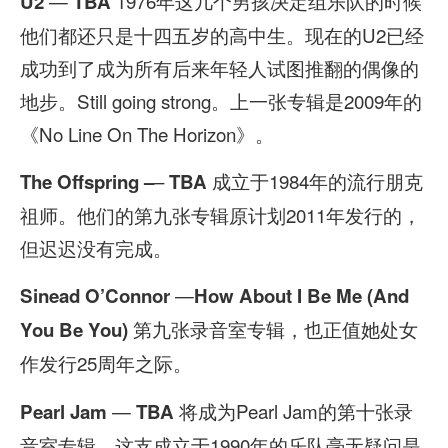
—
1976年这几个男孩决定组乐队的时候
U2
TBA
他们都还只是十四五岁的高中生。现在的U2已经
成功到了成为所有后来年轻人试图推翻的偶像的
地步。Still going strong。上一张专辑是2009年的
《No Line On The Horizon》。
–
成立于1984年的流行朋克
The Offspring –
TBA
祖师。他们的第九张专辑原计划2011年发行的，
但迟迟没有完成。
—
Sinead O’Connor
How About I Be Me (And
第九张录音室专辑，也正值她处女
You Be You)
作发行25周年之际。
—
将成为Pearl Jam的第十张录
Pearl Jam
TBA
音室专辑，这支成立于1990年的乐队毫无疑问是