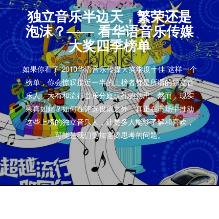
独立音乐半边天，繁荣还是
泡沫？—— 看华语音乐传媒
大奖四季榜单
如果你看了“2010华语音乐传媒大奖季度十佳”这样一个
榜单，你会惊叹接近一半的上榜者都是所谓的独立音
乐人，大有和流行音乐分庭抗礼的意思。然而，现实
果真如此？如何在评选投票之外，真正在市场中推动
这些上榜的独立音乐人，让更多人能够了解和喜欢，
可能是我们更加需要思考的问题。