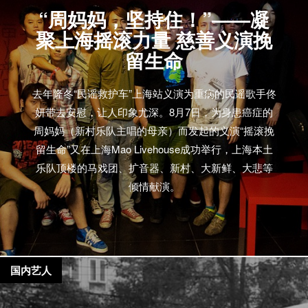
“周妈妈，坚持住！”——凝
聚上海摇滚力量 慈善义演挽
留生命
去年隆冬“民谣救护车”上海站义演为重病的民谣歌手佟
妍带去安慰，让人印象尤深。8月7日，为身患癌症的
周妈妈（新村乐队主唱的母亲）而发起的义演“摇滚挽
留生命”又在上海Mao Livehouse成功举行，上海本土
乐队顶楼的马戏团、扩音器、新村、大新鲜、大悲等
倾情献演。
国内艺人