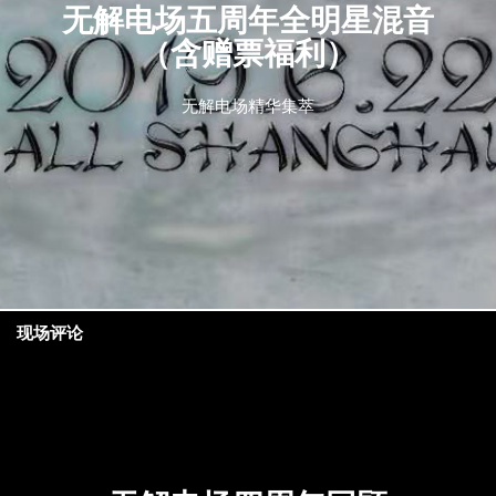
无解电场五周年全明星混音
（含赠票福利）
无解电场精华集萃
现场评论