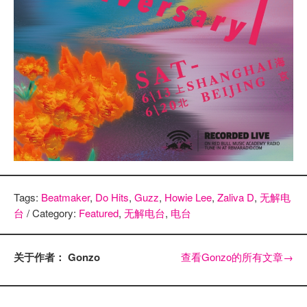
Tags:
Beatmaker
,
Do Hits
,
Guzz
,
Howie Lee
,
Zaliva D
,
无解电
台
/ Category:
Featured
,
无解电台
,
电台
关于作者： Gonzo
查看Gonzo的所有文章
→