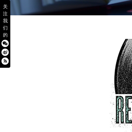
关
注
我
们
的