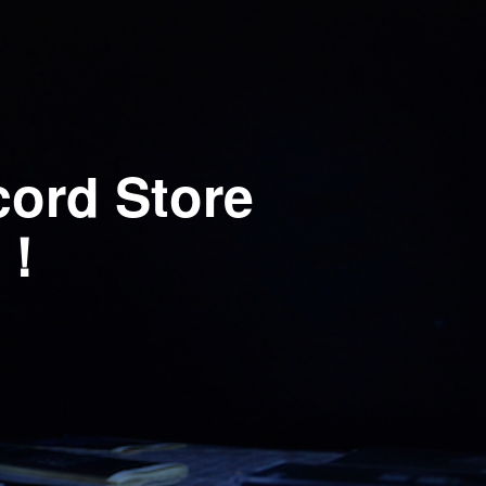
d Store
祝！