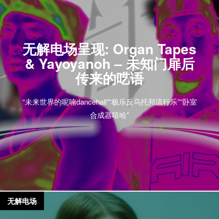
无解电场呈现: Organ Tapes
& Yayoyanoh – 未知门扉后
传来的呓语
“未来世界的呢喃dancehall”“极乐反乌托邦流行乐”“卧室
合成器嘻哈”
无解电场