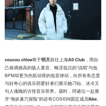
将于
前往上海
，用自
coucou chloe
明天
All Club
己移调挑高的骇人童音、晦涩低沉的“说唱”与低
BPM却更为伤筋动骨的低音律动，向所有有态度
与好奇心的俱乐部爱好者们展示她刁钻、冰冷又
勾人魂魄的古怪音乐世界。届时，同诸位一起展
开“海妖巢穴探险”的还有COSIGN固定成员
、
Ikke