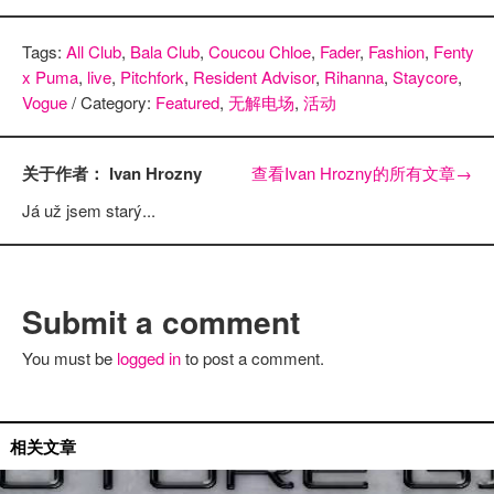
Tags:
All Club
,
Bala Club
,
Coucou Chloe
,
Fader
,
Fashion
,
Fenty
x Puma
,
live
,
Pitchfork
,
Resident Advisor
,
Rihanna
,
Staycore
,
Vogue
/ Category:
Featured
,
无解电场
,
活动
关于作者： Ivan Hrozny
查看Ivan Hrozny的所有文章
→
Já už jsem starý...
Submit a comment
You must be
logged in
to post a comment.
无解电场
相关文章