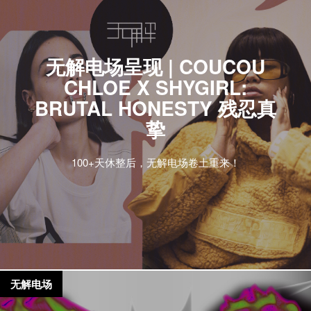
无解电场呈现 | COUCOU
CHLOE X SHYGIRL:
BRUTAL HONESTY 残忍真
挚
100+天休整后，无解电场卷土重来！
无解电场