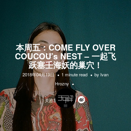
本周五：COME FLY OVER
COUCOU’s NEST – 一起飞
跃塞壬海妖的巢穴！
2018年04月19日
1 minute read
by
Ivan
Hrozny
关注我们的: