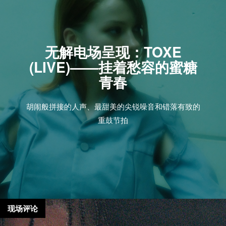
无解电场呈现：TOXE
(LIVE)——挂着愁容的蜜糖
青春
胡闹般拼接的人声、最甜美的尖锐噪音和错落有致的
重鼓节拍
现场评论