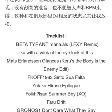
现；没有刻意的混音，也不想被人声和BPM束
缚，这种和在俱乐部里DJ相反的状态尤其让我放
松。
:
Tracklist
BETA TYRANT mana.als (LFXY Remix)
Iku with a wink of the eye look at this
Mats Erlandsson Glances (Keru’s the Body is the
Enemy Edit)
FKOFF1963 Sinto Sua Falta
Yutaka Hirose Epilogue
Folkh?lsan Summer Bey (XO)
Faru Drift
GRONOS1 Dont Care What They Say