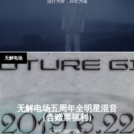
流行为骨，诗歌为魂
无解电场
无解电场五周年全明星混音
（含赠票福利）
无解电场精华集萃