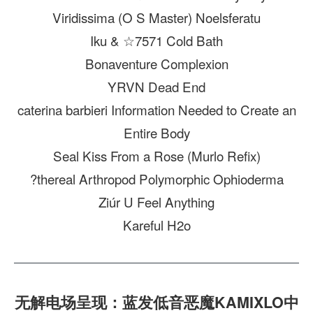
Viridissima (O S Master) Noelsferatu
Iku & ☆7571 Cold Bath
Bonaventure Complexion
YRVN Dead End
caterina barbieri Information Needed to Create an
Entire Body
Seal Kiss From a Rose (Murlo Refix)
?thereal Arthropod Polymorphic Ophioderma
Ziúr U Feel Anything
Kareful H2o
无解电场呈现：蓝发低音恶魔KAMIXLO中