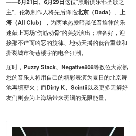
——
这位“黑暗俱乐部圣歌之
6月21日、6月29日
主”、伦敦制作人将先后降临
、
北京（Dada）
上
，为两地热爱暗黑低音旋律的乐
海（All Club）
迷献上两场“伤筋动骨”的美妙演出；准备好，迎
接那不详而凶恶的旋律、地动天摇的低音重鼓和
撕裂城市街巷楼宇的电音狂潮。
届时，
等数位大家熟
Puzzy Stack、Negative808
悉的音乐人将用自己的精彩表演为夏日的北京舞
池再填薪火；而
以及更多无解好
Dirty K、Scintii
友们则会为上海场带来斑斓的无限能量。