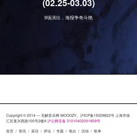
(02.25-03.03)
Ni Bien Ni Mal “这首歌对Bad Bunny原曲的改编堪称一
流。梦幻而缓慢的演奏，让我想起了一些2014-2015年
9场演出，海报争奇斗艳
间的纯音乐Grime。” Dave ft. J Hus – Disaster “这是
来自英国的说唱梦之队。我喜欢他们俩一来一往的“过
招”，Dave的flow是那么丝滑，而Hus带来了粗糙的美
感。” Ross说完了，到你。这周你都听了什么？让
我们知道！ …
Copyright © 2014 — 无解音乐网 WOOOZY。沪ICP备15029822号 上海市徐
汇区复兴西路100号2楼A
沪公网安备 31010402001859号
首页
/
资讯
/
采访
/
评论
/
专题
/
电台
/
活动
/
歌单