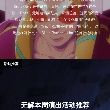
好、玩好，最关键的，听好。 是谁在向你推荐这些
歌： Ross，无解电场策划人、啤酒总监。这周他不喜
欢香蕉；戴上小帽，他有点担心“文化挪用” 会触怒
谁。可是要我说，管它什么“挪不挪”的，“用”就行。 这
周他在听什么： Sikka Rymes – Hot “这首歌绝对掀
翻舞池，让我不知道应该放在夜店里可劲造，还是留
在耳机里轰炸耳膜。碰到这样的情况，我作为一个成
熟大人，选择全都要！对了， 连Vybz Kartel也对Sikka
Rymes青眼有加。” These New Puritans (ft. Scintii) –
活动推荐
Beyond Black Suns “很开心These New Puritans终于
回归。他们的上一张专辑听起来很有“鼓乐齐鸣”的复杂
质感，现在的声音听起来则那么直截了当。这首歌是
我在这张专辑里最喜欢的一首，人声部分由台湾音乐
人Scintii贡献。” Tierra Whack – Gloria “这首歌给人一
种‘咔兹脆’的爽快感，而且她的flow听一遍就上脑。我
无解本周演出活动推荐
这周已经把这首歌循环十次以上了。” Dinamarca –