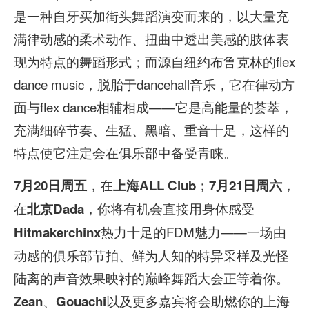
是一种自牙买加街头舞蹈演变而来的，以大量充
满律动感的柔术动作、扭曲中透出美感的肢体表
现为特点的舞蹈形式；而源自纽约布鲁克林的flex
dance music，脱胎于dancehall音乐，它在律动方
面与flex dance相辅相成——它是高能量的荟萃，
充满细碎节奏、生猛、黑暗、重音十足，这样的
特点使它注定会在俱乐部中备受青睐。
，在
；
，
7月20日周五
上海ALL Club
7月21日周六
在
，你将有机会直接用身体感受
北京Dada
热力十足的FDM魅力——一场由
Hitmakerchinx
动感的俱乐部节拍、鲜为人知的特异采样及光怪
陆离的声音效果映衬的巅峰舞蹈大会正等着你。
、
以及更多嘉宾将会助燃你的上海
Zean
Gouachi