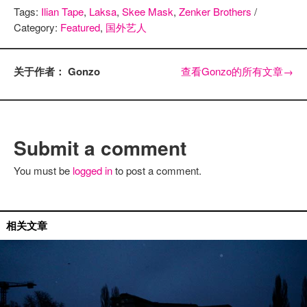
Tags:
Ilian Tape
,
Laksa
,
Skee Mask
,
Zenker Brothers
/
Category:
Featured
,
国外艺人
关于作者： Gonzo
查看Gonzo的所有文章
→
Submit a comment
You must be
logged in
to post a comment.
相关文章