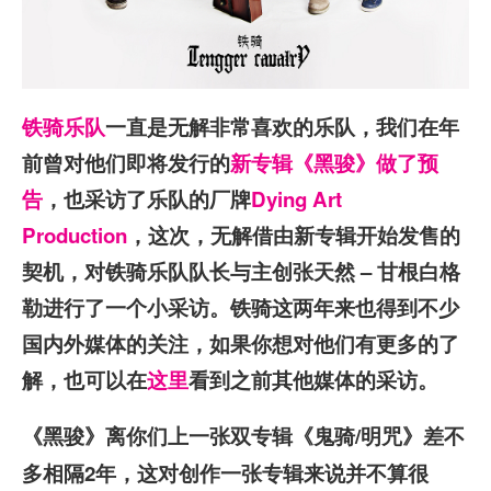
铁骑乐队
一直是无解非常喜欢的乐队，我们在年
前曾对他们即将发行的
新专辑
《黑骏》
做了预
告
，也采访了乐队的厂牌
Dying Art
Production
，这次，无解借由新专辑开始发售的
契机，对铁骑乐队队长与主创张天然 – 甘根白格
勒进行了一个小采访。铁骑这两年来也得到不少
国内外媒体的关注，如果你想对他们有更多的了
解，也可以在
这里
看到之前其他媒体的采访。
《黑骏》离你们上一张双专辑《鬼骑/明咒》差不
多相隔2年，这对创作一张专辑来说并不算很