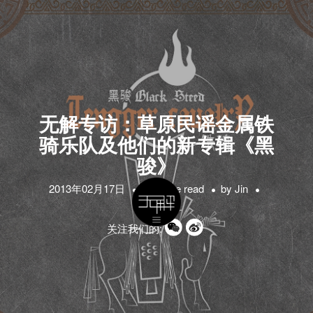
无解专访：草原民谣金属铁
骑乐队及他们的新专辑《黑
骏》
2013年02月17日
1 minute read
by
Jin
关注我们的: