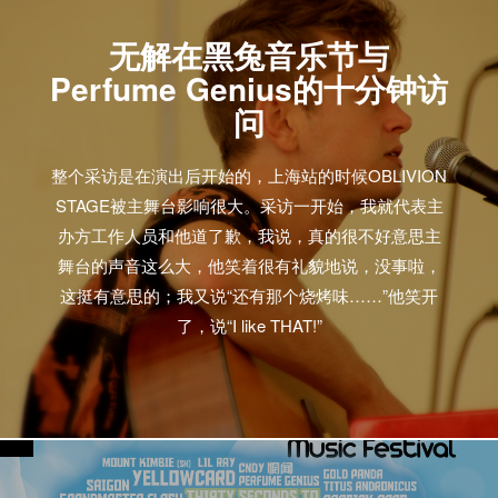
无解在黑兔音乐节与
Perfume Genius的十分钟访
问
整个采访是在演出后开始的，上海站的时候OBLIVION
STAGE被主舞台影响很大。采访一开始，我就代表主
办方工作人员和他道了歉，我说，真的很不好意思主
舞台的声音这么大，他笑着很有礼貌地说，没事啦，
这挺有意思的；我又说“还有那个烧烤味……”他笑开
了，说“I like THAT!”