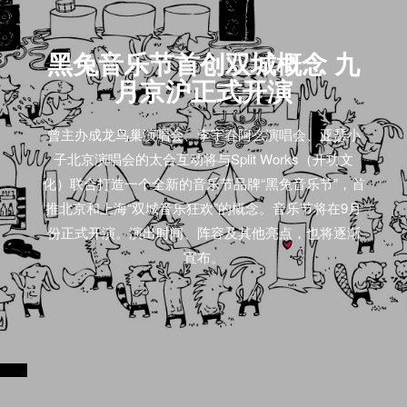
黑兔音乐节首创双城概念 九
月京沪正式开演
曾主办成龙鸟巢演唱会、李宇春阿么演唱会、亚瑟小
子北京演唱会的太合互动将与Split Works（开功文
化）联合打造一个全新的音乐节品牌“黑兔音乐节”，首
推北京和上海“双城音乐狂欢”的概念。音乐节将在9月
份正式开演。演出时间、阵容及其他亮点，也将逐渐
宣布。