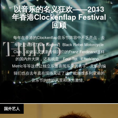
以音乐的名义狂欢——2013
年香港Clockenflap Festival
回顾
每年在香港的Clockenflap音乐节阵容中不乏亮点，去
年更是请到了Nile Rogers、Black Rebel Motorcycle
Club、崔健以及携新专辑回归的Franz Ferdinand这样
的国内外大牌，还有杭盖、Four Tet、Efterklang、
Metric等等这些让独立乐迷喜闻乐见的名字。无解的编
辑们也在去年底在现场见证了这个毗邻维多利亚港的
音乐节的绝妙风景和活力激情。
国外艺人