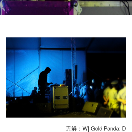
无解：W| Gold Panda: D