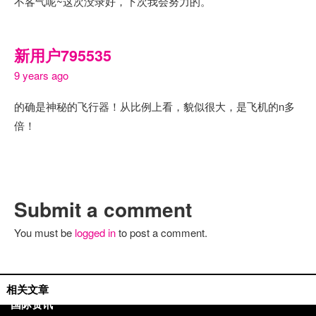
不客气呢~这次没录好，下次我会努力的。
新用户795535
9 years ago
的确是神秘的飞行器！从比例上看，貌似很大，是飞机的n多
倍！
Submit a comment
You must be
logged in
to post a comment.
单曲推荐
相关文章
国际资讯