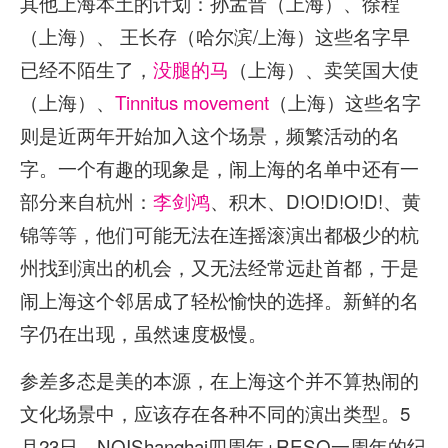
其他上海本土的计划：孙孟晋（上海）、徐程
（上海）、 王长存（哈尔滨/上海）这些名字早
已经不陌生了，
没腿的马
（上海）、卖笑国大使
（上海）、
Tinnitus movement
（上海）这些名字
则是近两年开始加入这个场景，频繁活动的名
字。一个有趣的现象是，闹上海的名单中还有一
部分来自杭州：
李剑鸿
、积木、D!O!D!O!D!、黄
锦等等，他们可能无法在连摇滚演出都极少的杭
州找到演出的机会，又无法经常远赴首都，于是
闹上海这个邻居成了轻松愉快的选择。新鲜的名
字仍在出现，虽然速度极慢。
参差多态是美的本源，在上海这个并不算热闹的
文化场景中，应该存在各种不同的演出类型。5
月23日，NOIShanghai四周年+RESO一周年的纪