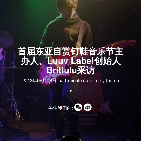
首届东亚自赏钉鞋音乐节主
办人、Luuv Label创始人
Britlulu采访
2013年09月18日
1 minute read
by
fanmu
关注我们的: