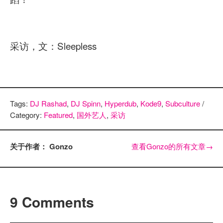
采访，文：Sleepless
Tags:
DJ Rashad
,
DJ Spinn
,
Hyperdub
,
Kode9
,
Subculture
/
Category:
Featured
,
国外艺人
,
采访
关于作者： Gonzo
查看Gonzo的所有文章
→
9 Comments